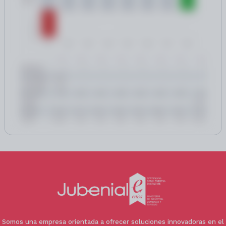
Garaje cerrado + porche cubierto con 3 plazas
de aparcamiento
💼 Los honorarios profesionales son del 3 % +
IVA (no incluidos en el precio de venta)
Somos una empresa orientada a ofrecer soluciones innovadoras en el