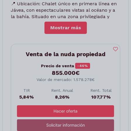
📍 Ubicación: Chalet único en primera línea en
Jávea, con espectaculares vistas al océano y a
la bahía. Situado en una zona privilegiada y
protegida, con orientación sur que garantiza luz
Mostrar más
natural todo el día, resguardo de los vientos del
norte y este, y ventilación natural gracias al
suave viento del sur. Entorno tranquilo, privado
y con gran valor paisajístico.
Venta de la nuda propiedad
Los actuales propietarios, señor de 83 años y
Precio de venta
-46%
señora de 77 años, conservarán el derecho de
855.000€
uso y disfrute de por vida.
Valor de mercado: 1.578.278€
📌 A cargo del comprador:
TIR
Rent. Anual
Rent. Total
✅ Impuesto de Bienes Inmuebles (IBI)
5,84%
8,26%
107,77%
✅ Derramas extraordinarias
✅ Seguro de continente
Hacer oferta
✅ Todos los gastos de formalización: ITP,
notaría y registro
Solicitar información