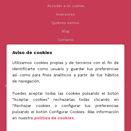
Acceder a mi cuenta
Inversores
Quiénes somos
Blog
Contacto
Aviso de cookies
Utilizamos cookies propias y de terceros con el fin de
Contacto
identificarte como usuario y guardar tus preferencias
así como para fines analíticos a partir de tus hábitos
info@jubenial.com
de navegación.
Parque empresarial La Finca Edificio 6B - Paseo Club Deportivo nº1 -
28223 Pozuelo de Alarcón, Madrid
Puedes aceptar todas las cookies pulsando el botón
“Aceptar cookies” rechazarlas todas clicando en
“Rechazar cookies o configurar tus preferencias
pulsando el botón Configurar Cookies. Más información
Jubenial © All Rights Reserved 2026
en nuestra
política de cookies.
Gestionar Cookies
Política de Privacidad