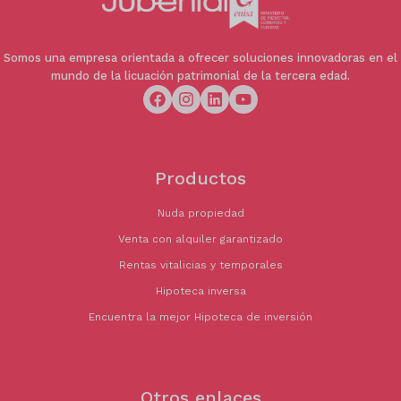
diferida y para inversor particular con horizonte
de inversión a medio y largo plazo interesado en
consolidación futura de pleno dominio.
Somos una empresa orientada a ofrecer soluciones innovadoras en el
mundo de la licuación patrimonial de la tercera edad.
🏢 Información de la inmobiliaria
Operación comercializada mediante
intermediación inmobiliaria. Los honorarios
profesionales no están incluidos en el importe
publicado.
Productos
Nuda propiedad
Venta con alquiler garantizado
Rentas vitalicias y temporales
Hipoteca inversa
Encuentra la mejor Hipoteca de inversión
Otros enlaces