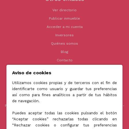
Ver directorio
Publicar inmueble
Acceder a mi cuenta
Inversores
Quiénes somos
Blog
Contacto
Aviso de cookies
Utilizamos cookies propias y de terceros con el fin de
Contacto
identificarte como usuario y guardar tus preferencias
así como para fines analíticos a partir de tus hábitos
info@jubenial.com
de navegación.
Parque empresarial La Finca Edificio 6B - Paseo Club Deportivo nº1 -
28223 Pozuelo de Alarcón, Madrid
Puedes aceptar todas las cookies pulsando el botón
“Aceptar cookies” rechazarlas todas clicando en
“Rechazar cookies o configurar tus preferencias