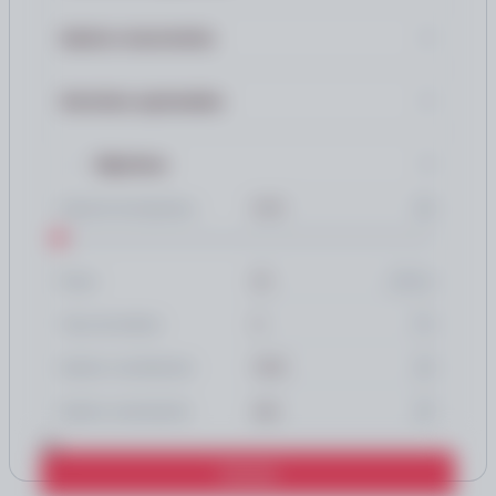
Gastos recurrentes
Servicios opcionales
Hipoteca
Importe de hipoteca
años
Plazo
%
Tipo de interés
Gastos constitución
Gastos cancelación
Calcular