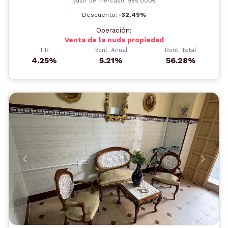
Valor de mercado: 985.000€
Descuento:
-32,49%
Operación:
Venta de la nuda propiedad
TIR
Rent. Anual
Rent. Total
4.25%
5.21%
56.28%
Anterior
Siguient