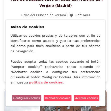
Vergara (Madrid)
Calle del Príncipe de Vergara |
Ref: 1403
90 m² | 3 Dormitorios | 1 Baños
Aviso de cookies
650.000€
Utilizamos cookies propias y de terceros con el fin de
identificarte como usuario y guardar tus preferencias
Valor de mercado: 760.000€
así como para fines analíticos a partir de tus hábitos
de navegación.
Descuento:
-14,47%
Operación:
Puedes aceptar todas las cookies pulsando el botón
Venta de la nuda propiedad
“Aceptar cookies” rechazarlas todas clicando en
TIR
Rent. Anual
Rent. Total
“Rechazar cookies o configurar tus preferencias
3.5%
3.67%
11.5%
pulsando el botón Configurar Cookies. Más información
en nuestra
política de cookies.
Configurar cookies
Rechazar cookies
Aceptar cookies