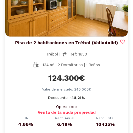
Piso de 2 habitaciones en Trébol (Valladolid)
Trébol |
Ref: 1653
134 m² | 2 Dormitorios | 1 Baños
124.300€
Valor de mercado: 240.000€
Descuento:
-48,21%
Operación:
Venta de la nuda propiedad
TIR
Rent. Anual
Rent. Total
4.66%
6.48%
104.15%