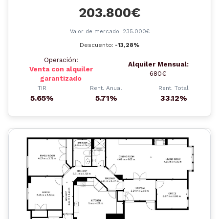
203.800€
Valor de mercado: 235.000€
Descuento:
-13,28%
Operación:
Alquiler Mensual:
Venta con alquiler
680€
garantizado
TIR
Rent. Anual
Rent. Total
5.65%
5.71%
33.12%
Anterior
Siguient