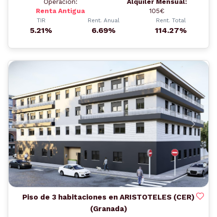
Operación:
Alquiler Mensual:
Renta Antigua
105€
TIR
Rent. Anual
Rent. Total
5.21%
6.69%
114.27%
Anterior
Siguient
Piso de 3 habitaciones en ARISTOTELES (CER)
(Granada)