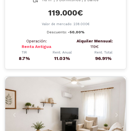
119.000€
Valor de mercado: 238.000€
Descuento:
-50,00%
Operación:
Alquiler Mensual:
Renta Antigua
119€
TIR
Rent. Anual
Rent. Total
8.7%
11.03%
96.91%
Anterior
Siguient