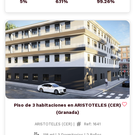
5%
6.11%
99.26%
Anterior
Siguient
Piso de 3 habitaciones en ARISTOTELES (CER)
(Granada)
ARISTOTELES (CER) |
Ref: 1641
118 m² | 3 Dormitorios | 2 Baños