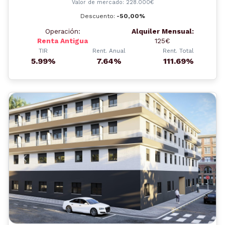
Valor de mercado: 228.000€
Descuento:
-50,00%
Operación:
Alquiler Mensual:
Renta Antigua
125€
TIR
Rent. Anual
Rent. Total
5.99%
7.64%
111.69%
Anterior
Siguient