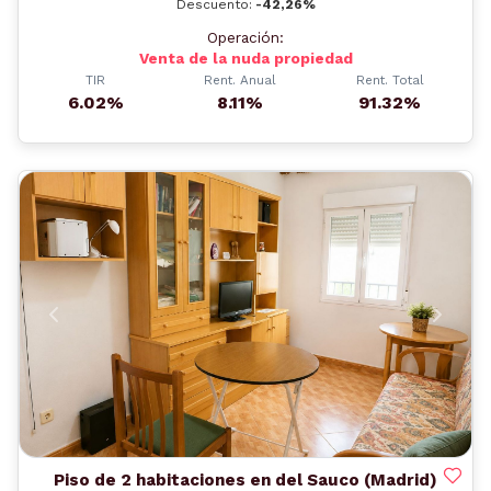
Descuento:
-42,26%
Operación:
Venta de la nuda propiedad
TIR
Rent. Anual
Rent. Total
6.02%
8.11%
91.32%
Anterior
Siguient
Piso de 2 habitaciones en del Sauco (Madrid)