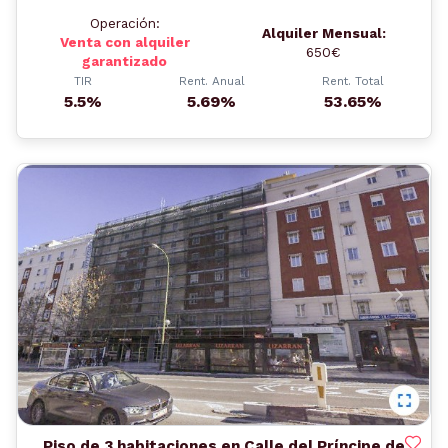
Operación:
Alquiler Mensual:
Venta con alquiler
650€
garantizado
TIR
Rent. Anual
Rent. Total
5.5%
5.69%
53.65%
Anterior
Siguient
Piso de 3 habitaciones en Calle del Príncipe de