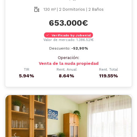
130 m² | 2 Dormitorios | 2 Baños
653.000€
Verificado by Jubenial
Valor de mercado: 1.386.521€
Descuento:
-52,90%
Operación:
Venta de la nuda propiedad
TIR
Rent. Anual
Rent. Total
5.94%
8.64%
119.55%
Anterior
Siguient