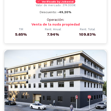
Verificado by Jubenial
Valor de mercado: 374.000€
Descuento:
-49,20%
Operación:
Venta de la nuda propiedad
TIR
Rent. Anual
Rent. Total
5.65%
7.94%
109.83%
Anterior
Siguient