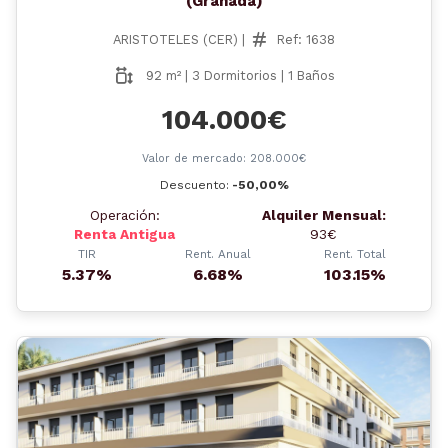
(Granada)
ARISTOTELES (CER) |
Ref: 1638
92 m² | 3 Dormitorios | 1 Baños
104.000€
Valor de mercado: 208.000€
Descuento:
-50,00%
Operación:
Alquiler Mensual:
Renta Antigua
93€
TIR
Rent. Anual
Rent. Total
5.37%
6.68%
103.15%