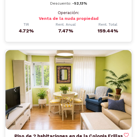
Descuento:
-52,13%
Operación:
Venta de la nuda propiedad
TIR
Rent. Anual
Rent. Total
4.72%
7.47%
159.44%
Anterior
Siguient
Piso de 2 habitaciones en de la Colonia Erillas