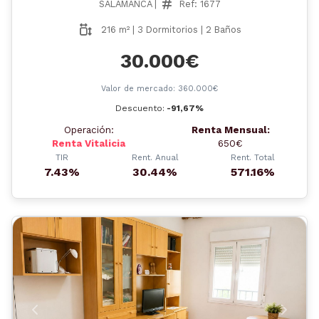
SALAMANCA |
Ref: 1677
216 m² | 3 Dormitorios | 2 Baños
30.000€
Valor de mercado: 360.000€
Descuento:
-91,67%
Operación:
Renta Mensual:
Renta Vitalicia
650€
TIR
Rent. Anual
Rent. Total
7.43%
30.44%
571.16%
Anterior
Siguient