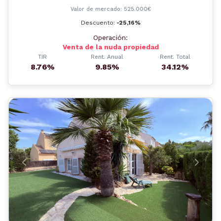
Valor de mercado: 525.000€
Descuento:
-25,16%
Operación:
Venta de la nuda propiedad
TIR
Rent. Anual
Rent. Total
8.76%
9.85%
34.12%
Anterior
Siguient