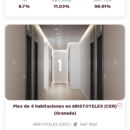
TIR
Rent. Anual
Rent. Total
8.7%
11.03%
96.91%
Anterior
Siguient
Piso de 4 habitaciones en ARISTOTELES (CER)
(Granada)
ARISTOTELES (CER) |
Ref: 1640