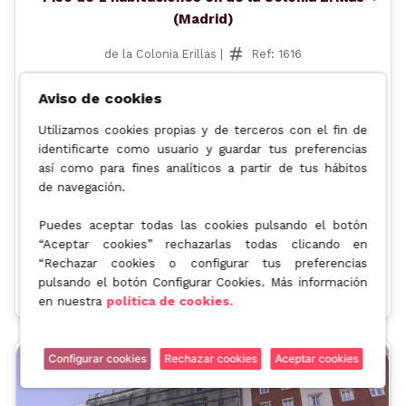
(Madrid)
de la Colonia Erillas |
Ref: 1616
63 m² | 2 Dormitorios | 1 Baños
Aviso de cookies
215.800€
Utilizamos cookies propias y de terceros con el fin de
identificarte como usuario y guardar tus preferencias
Valor de mercado: 255.000€
así como para fines analíticos a partir de tus hábitos
Descuento:
-15,37%
de navegación.
Operación:
Alquiler Mensual:
Puedes aceptar todas las cookies pulsando el botón
Venta con alquiler
650€
“Aceptar cookies” rechazarlas todas clicando en
garantizado
“Rechazar cookies o configurar tus preferencias
TIR
Rent. Anual
Rent. Total
pulsando el botón Configurar Cookies. Más información
5.5%
5.69%
53.65%
en nuestra
política de cookies.
Configurar cookies
Rechazar cookies
Aceptar cookies