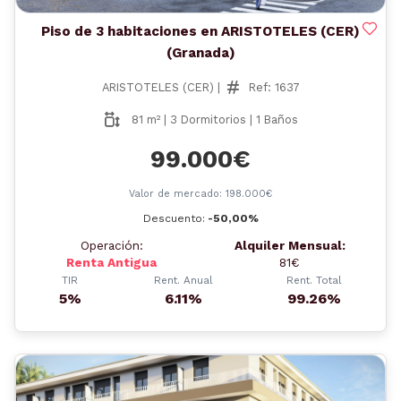
Piso de 3 habitaciones en ARISTOTELES (CER)
(Granada)
ARISTOTELES (CER) |
Ref: 1637
81 m² | 3 Dormitorios | 1 Baños
99.000€
Valor de mercado: 198.000€
Descuento:
-50,00%
Operación:
Alquiler Mensual:
Renta Antigua
81€
TIR
Rent. Anual
Rent. Total
5%
6.11%
99.26%