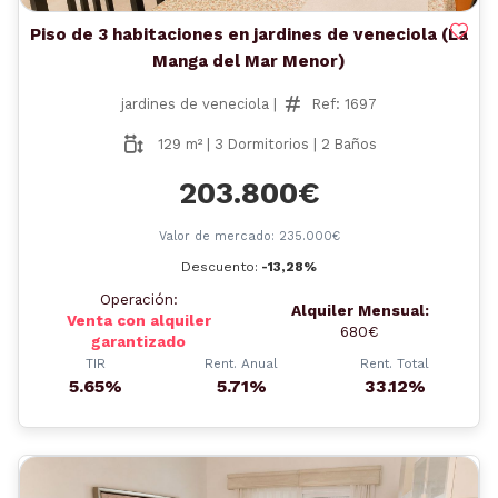
Piso de 3 habitaciones en jardines de veneciola (La
Manga del Mar Menor)
jardines de veneciola |
Ref: 1697
129 m² | 3 Dormitorios | 2 Baños
203.800€
Valor de mercado: 235.000€
Descuento:
-13,28%
Operación:
Alquiler Mensual:
Venta con alquiler
680€
garantizado
TIR
Rent. Anual
Rent. Total
5.65%
5.71%
33.12%