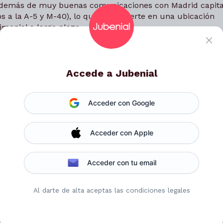
 además de muy buenas comunicaciones con Madrid capita
s a la A-5 y M-40), lo que la convierte en una ubicación
imonial a largo plazo.
Mostrar más
onservará el derecho de uso y disfrute vitalicio de la
eserva el derecho de incluir en escritura poder arrendar l
igente, quedando el arrendamiento automáticamente
Accede a Jubenial
TIR:
No disponible (Regístrate)
Rentabilid
Rent
edad del inmueble mediante un pago único de capital (co
Acceder con Google
en el momento de la firma, 31.666 € al primer año, 31.668 
Acceder con Apple
estancias bien definidas.
Acceder con tu email
 distribuidor
Al darte de alta aceptas las condiciones legales