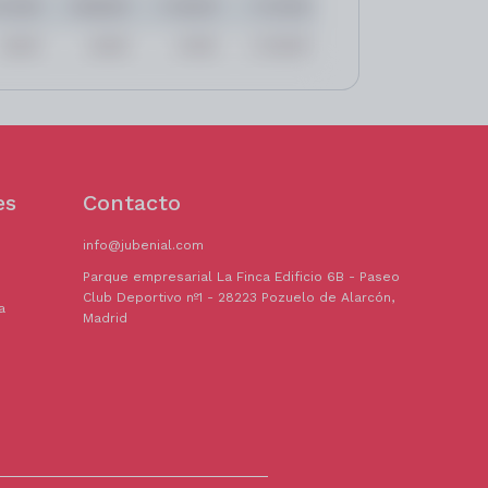
es
Contacto
info@jubenial.com
Parque empresarial La Finca Edificio 6B - Paseo
Club Deportivo nº1 - 28223 Pozuelo de Alarcón,
a
Madrid