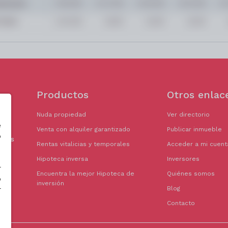
Productos
Otros enlac
Nuda propiedad
Ver directorio
e
Venta con alquiler garantizado
Publicar inmueble
o
doras
Rentas vitalicias y temporales
Acceder a mi cuent
Hipoteca inversa
Inversores
r
Encuentra la mejor Hipoteca de
Quiénes somos
o
inversión
Blog
r
Contacto