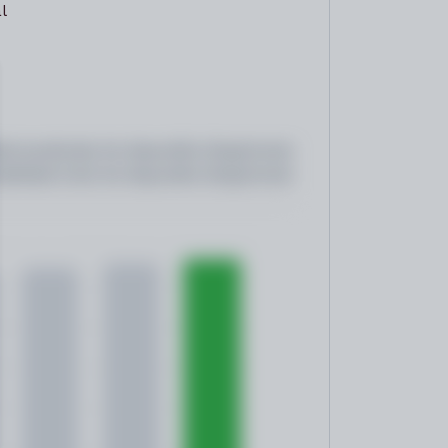
l
a
ad anualizada:
No disponible (Regístrate)
abilidad total:
No disponible (Regístrate)
n
€ al