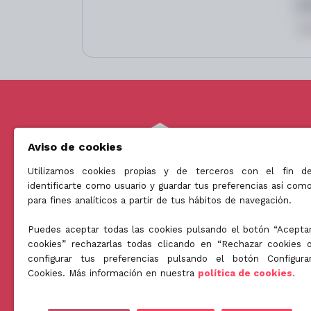
Aviso de cookies
Utilizamos cookies propias y de terceros con el fin d
identificarte como usuario y guardar tus preferencias así com
Somos una empresa orientada a ofrecer soluciones innova
para fines analíticos a partir de tus hábitos de navegación.
en el mundo de la licuación patrimonial de la tercera edad.
Puedes aceptar todas las cookies pulsando el botón “Acepta
cookies” rechazarlas todas clicando en “Rechazar cookies 
configurar tus preferencias pulsando el botón Configura
Cookies. Más información en nuestra
política de cookies.