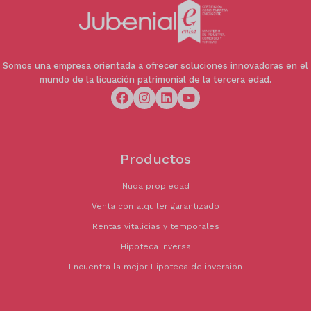
Operación orientada a inversores interesados en
adquisición patrimonial sin disponibilidad
inmediata del inmueble. Adecuada tanto para
inversor profesional especializado en
Somos una empresa orientada a ofrecer soluciones innovadoras en el
operaciones de nuda propiedad como para
mundo de la licuación patrimonial de la tercera edad.
inversor particular con horizonte de inversión a
medio y largo plazo.
🏢 Información de la inmobiliaria
Operación comercializada mediante
Productos
intermediación inmobiliaria. Los honorarios
profesionales no están incluidos en el importe
Nuda propiedad
publicado.
Venta con alquiler garantizado
Rentas vitalicias y temporales
Hipoteca inversa
Encuentra la mejor Hipoteca de inversión