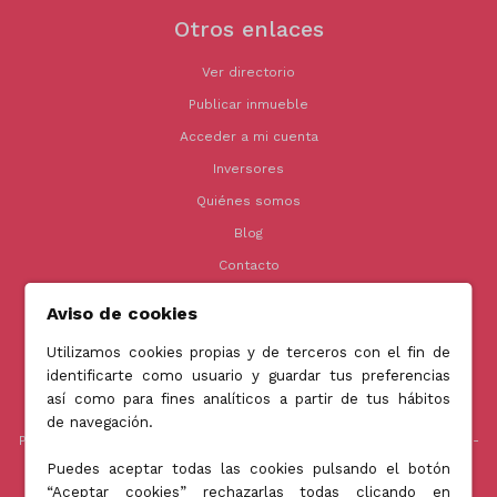
Otros enlaces
Ver directorio
Publicar inmueble
Acceder a mi cuenta
Inversores
Quiénes somos
Blog
Contacto
Aviso de cookies
Utilizamos cookies propias y de terceros con el fin de
Contacto
identificarte como usuario y guardar tus preferencias
así como para fines analíticos a partir de tus hábitos
info@jubenial.com
de navegación.
Parque empresarial La Finca Edificio 6B - Paseo Club Deportivo nº1 -
28223 Pozuelo de Alarcón, Madrid
Puedes aceptar todas las cookies pulsando el botón
“Aceptar cookies” rechazarlas todas clicando en