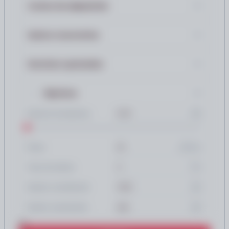
rentas para la usufructuaria
Costes de adquisición
💼 Honorarios profesionales: 5.000 € + IVA (no
Gastos recurrentes
incluidos en el precio de venta)
Servicios opcionales
Hipoteca
Importe de hipoteca
años
Plazo
%
Tipo de interés
Gastos constitución
Gastos cancelación