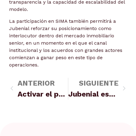
transparencia y la capacidad de escalabilidad del
modelo.
La participación en SIMA también permitirá a
Jubenial reforzar su posicionamiento como
interlocutor dentro del mercado inmobiliario
senior, en un momento en el que el canal
institucional y los acuerdos con grandes actores
comienzan a ganar peso en este tipo de
operaciones.
ANTERIOR
SIGUIENTE
Activar el patrimonio no es renunciar a él, es entenderlo mejor
Jubenial estrena su vodcast “Ideas en voz alta” para analizar el giro del mercado inmobiliario hacia la monetización patrimonial de mayores de 65 años