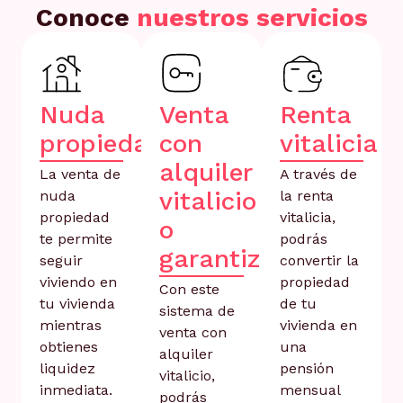
Conoce
nuestros servicios
Nuda
Venta
Renta
propiedad
con
vitalicia
alquiler
La venta de
A través de
vitalicio
nuda
la renta
propiedad
vitalicia,
o
te permite
podrás
garantizado
seguir
convertir la
viviendo en
propiedad
Con este
tu vivienda
de tu
sistema de
mientras
vivienda en
venta con
obtienes
una
alquiler
liquidez
pensión
vitalicio,
inmediata.
mensual
podrás