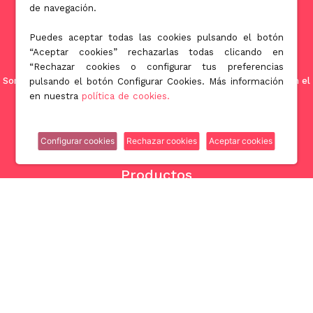
de navegación.
Puedes aceptar todas las cookies pulsando el botón
“Aceptar cookies” rechazarlas todas clicando en
“Rechazar cookies o configurar tus preferencias
Somos una empresa orientada a ofrecer soluciones innovadoras en el
pulsando el botón Configurar Cookies. Más información
mundo de la licuación patrimonial de la tercera edad.
en nuestra
política de cookies.
Configurar cookies
Rechazar cookies
Aceptar cookies
Productos
Nuda propiedad
Venta con alquiler garantizado
Rentas vitalicias y temporales
Hipoteca inversa
Encuentra la mejor Hipoteca de inversión