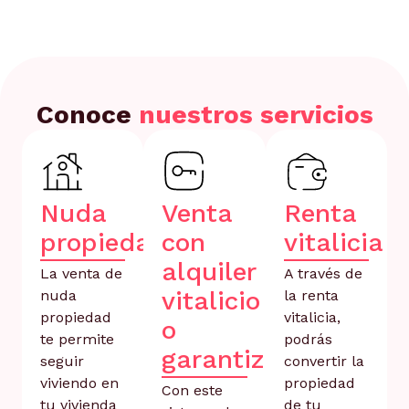
Conoce
nuestros servicios
Nuda
Venta
Renta
propiedad
con
vitalicia
alquiler
La venta de
A través de
vitalicio
nuda
la renta
propiedad
vitalicia,
o
te permite
podrás
garantizado
seguir
convertir la
viviendo en
propiedad
Con este
tu vivienda
de tu