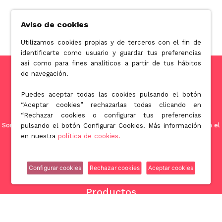
Aviso de cookies
Utilizamos cookies propias y de terceros con el fin de
identificarte como usuario y guardar tus preferencias
así como para fines analíticos a partir de tus hábitos
de navegación.
Puedes aceptar todas las cookies pulsando el botón
“Aceptar cookies” rechazarlas todas clicando en
“Rechazar cookies o configurar tus preferencias
Somos una empresa orientada a ofrecer soluciones innovadoras en el
pulsando el botón Configurar Cookies. Más información
mundo de la licuación patrimonial de la tercera edad.
en nuestra
política de cookies.
Configurar cookies
Rechazar cookies
Aceptar cookies
Productos
Nuda propiedad