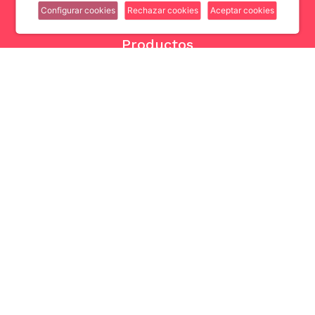
Configurar cookies
Rechazar cookies
Aceptar cookies
Productos
Nuda propiedad
Venta con alquiler garantizado
Rentas vitalicias y temporales
Hipoteca inversa
Encuentra la mejor Hipoteca de inversión
Otros enlaces
Ver directorio
Publicar inmueble
Acceder a mi cuenta
Inversores