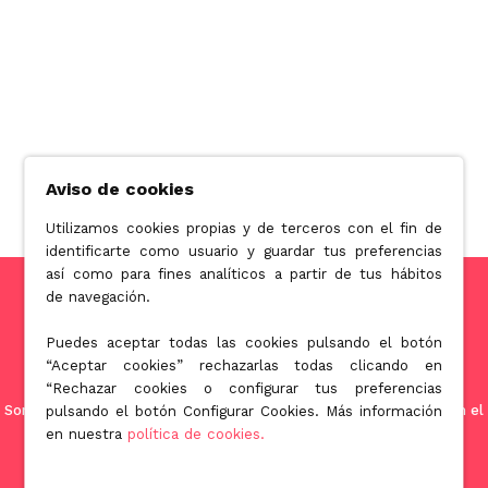
Aviso de cookies
Utilizamos cookies propias y de terceros con el fin de
identificarte como usuario y guardar tus preferencias
así como para fines analíticos a partir de tus hábitos
de navegación.
Puedes aceptar todas las cookies pulsando el botón
“Aceptar cookies” rechazarlas todas clicando en
“Rechazar cookies o configurar tus preferencias
Somos una empresa orientada a ofrecer soluciones innovadoras en el
pulsando el botón Configurar Cookies. Más información
mundo de la licuación patrimonial de la tercera edad.
en nuestra
política de cookies.