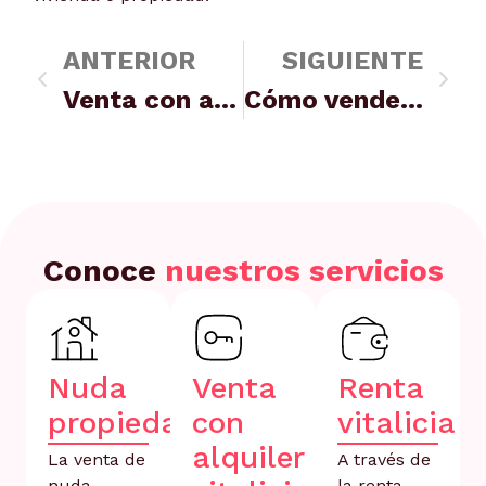
ANTERIOR
SIGUIENTE
Venta con alquiler vitalicio: guía completa para entender esta operación
Cómo vender tu vivienda habitual y sacar la mayor rentabilidad
Conoce
nuestros servicios
Nuda
Venta
Renta
propiedad
con
vitalicia
alquiler
La venta de
A través de
nuda
la renta