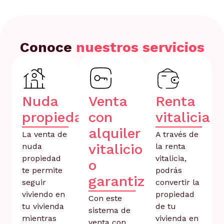
Conoce
nuestros servicios
Nuda
Venta
Renta
propiedad
con
vitalicia
alquiler
La venta de
A través de
vitalicio
nuda
la renta
propiedad
vitalicia,
o
te permite
podrás
garantizado
seguir
convertir la
viviendo en
propiedad
Con este
tu vivienda
de tu
sistema de
mientras
vivienda en
venta con