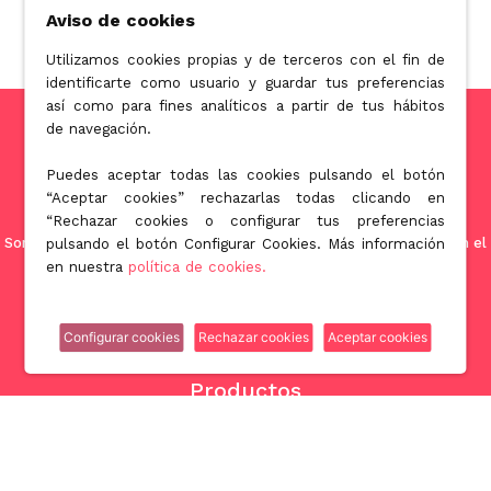
Aviso de cookies
Utilizamos cookies propias y de terceros con el fin de
identificarte como usuario y guardar tus preferencias
así como para fines analíticos a partir de tus hábitos
de navegación.
Puedes aceptar todas las cookies pulsando el botón
“Aceptar cookies” rechazarlas todas clicando en
“Rechazar cookies o configurar tus preferencias
Somos una empresa orientada a ofrecer soluciones innovadoras en el
pulsando el botón Configurar Cookies. Más información
mundo de la licuación patrimonial de la tercera edad.
en nuestra
política de cookies.
Configurar cookies
Rechazar cookies
Aceptar cookies
Productos
Nuda propiedad
Venta con alquiler garantizado