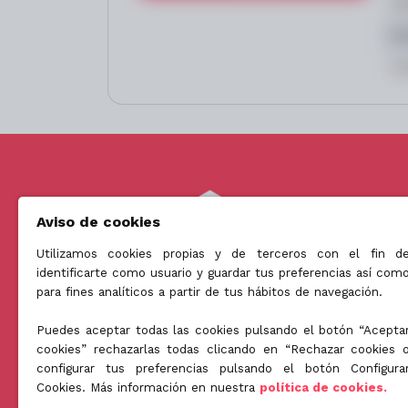
Gastos a cargo de la parte comprador
Impuesto sobre Bienes Inmuebles (IBI
Seguro de continente
Gastos de compraventa (ITP, notaría y 
🤝 Perfil de comprador recomendado
Inversor profesional interesado en op
rentas, orientadas a la adquisición de
con horizonte patrimonial a largo plaz
Inversor particular con horizonte a m
inmobiliario mediante una fórmula de 
Aviso de cookies
inmueble.
Utilizamos cookies propias y de terceros con el fin d
identificarte como usuario y guardar tus preferencias así com
Somos una empresa orientada a ofrecer soluciones innova
para fines analíticos a partir de tus hábitos de navegación.
en el mundo de la licuación patrimonial de la tercera edad.
Puedes aceptar todas las cookies pulsando el botón “Acepta
cookies” rechazarlas todas clicando en “Rechazar cookies 
configurar tus preferencias pulsando el botón Configura
Cookies. Más información en nuestra
política de cookies.