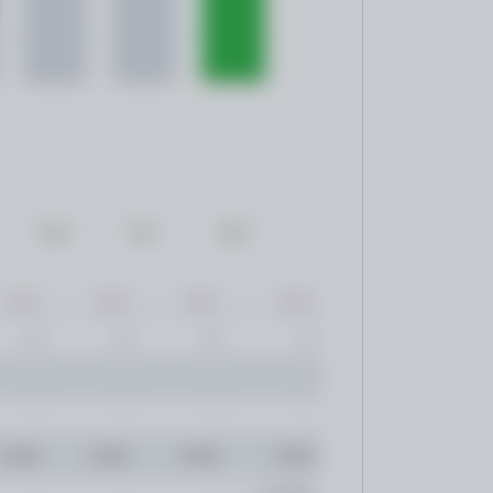
por
s