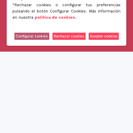
“Rechazar cookies o configurar tus preferencias
Acceder a mi cuenta
pulsando el botón Configurar Cookies. Más información
Inversores
en nuestra
política de cookies.
Quiénes somos
Blog
Configurar cookies
Rechazar cookies
Aceptar cookies
Contacto
Contacto
info@jubenial.com
Parque empresarial La Finca Edificio 6B - Paseo Club Deportivo nº1 -
28223 Pozuelo de Alarcón, Madrid
Jubenial © All Rights Reserved 2026
Gestionar Cookies
Política de Privacidad