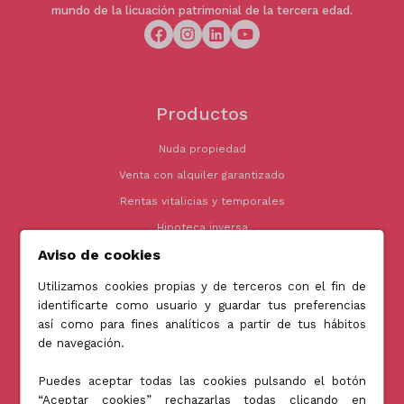
mundo de la licuación patrimonial de la tercera edad.
Productos
Nuda propiedad
Venta con alquiler garantizado
Rentas vitalicias y temporales
Hipoteca inversa
Aviso de cookies
Encuentra la mejor Hipoteca de inversión
Utilizamos cookies propias y de terceros con el fin de
identificarte como usuario y guardar tus preferencias
así como para fines analíticos a partir de tus hábitos
Otros enlaces
de navegación.
Ver directorio
Puedes aceptar todas las cookies pulsando el botón
Publicar inmueble
“Aceptar cookies” rechazarlas todas clicando en