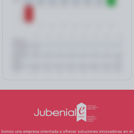
Carpintería interior de madera de teka
Carpintería exterior de PVC con ventanas
climalit
En el sótano se encuentran la caldera y las
tuberías vistas, facilitando el mantenimiento
💼 HONORARIOS PROFESIONALES 3 % + IVA, no
incluidos en el precio de venta
Somos una empresa orientada a ofrecer soluciones innovadoras en el