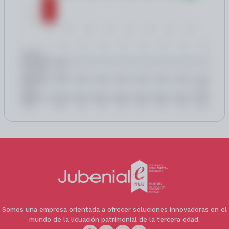
🤝 Perfil de comprador recomendado
Activo orientado principalmente a inversores
patrimoniales que busquen adquisición con
descuento respecto al valor de mercado
mediante fórmula de nuda propiedad y
horizonte temporal de medio o largo plazo.
Adecuado para inversor profesional
especializado en operaciones de rentabilidad
diferida y para inversor particular con
capacidad financiera y estrategia patrimonial
conservadora a largo plazo.
🏢 Información de la inmobiliaria
Intermediación realizada por agencia
inmobiliaria especializada en soluciones
patrimoniales para personas mayores.
Honorarios de agencia incluidos en el precio de
venta.
Somos una empresa orientada a ofrecer soluciones innovadoras en el
mundo de la licuación patrimonial de la tercera edad.