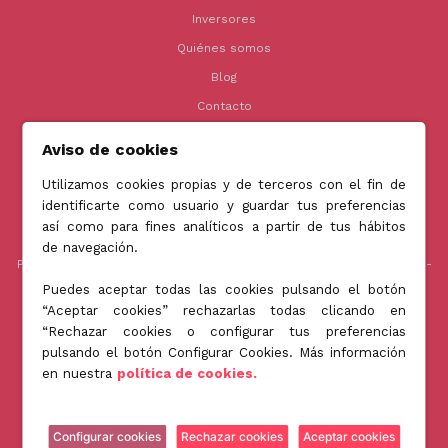
Inversores
Quiénes somos
Blog
Contacto
Aviso de cookies
Utilizamos cookies propias y de terceros con el fin de
Contacto
identificarte como usuario y guardar tus preferencias
así como para fines analíticos a partir de tus hábitos
info@jubenial.com
de navegación.
Parque empresarial La Finca Edificio 6B - Paseo Club Deportivo nº1 -
28223 Pozuelo de Alarcón, Madrid
Puedes aceptar todas las cookies pulsando el botón
“Aceptar cookies” rechazarlas todas clicando en
“Rechazar cookies o configurar tus preferencias
pulsando el botón Configurar Cookies. Más información
Jubenial © All Rights Reserved 2026
en nuestra
política de cookies.
Gestionar Cookies
Política de Privacidad
Política de Cookies
Configurar cookies
Rechazar cookies
Aceptar cookies
Aviso Legal