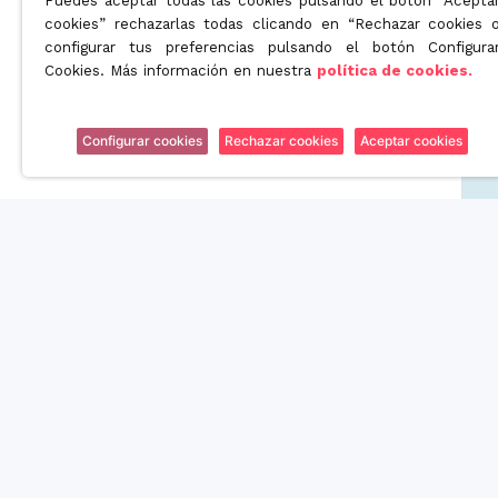
Puedes aceptar todas las cookies pulsando el botón “Acepta
cookies” rechazarlas todas clicando en “Rechazar cookies 
configurar tus preferencias pulsando el botón Configura
Cookies. Más información en nuestra
política de cookies.
Configurar cookies
Rechazar cookies
Aceptar cookies
Somos una empresa orientada a ofrecer soluciones innova
en el mundo de la licuación patrimonial de la tercera edad.