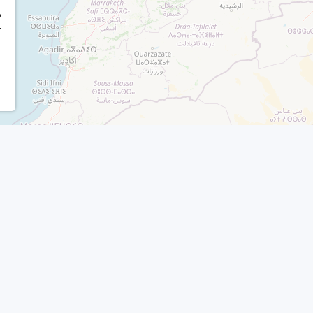
r
o
r
Productos
Otros enlac
Nuda propiedad
Ver directorio
Venta con alquiler garantizado
Publicar inmueble
doras
Rentas vitalicias y temporales
Acceder a mi cuent