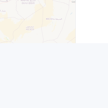
Leaflet
|
© OpenStreetMap contributors
es
Contacto
info@jubenial.com
Parque empresarial La Finca Edificio 6B - Paseo
Club Deportivo nº1 - 28223 Pozuelo de Alarcón,
a
Madrid