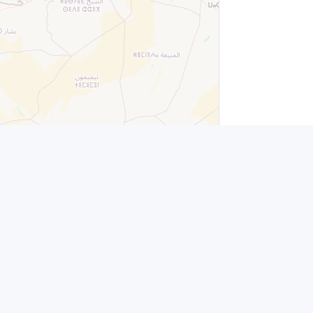
Leaflet
|
© OpenStreetMap contributors
es
Contacto
info@jubenial.com
Parque empresarial La Finca Edificio 6B - Paseo
Club Deportivo nº1 - 28223 Pozuelo de Alarcón,
a
Madrid