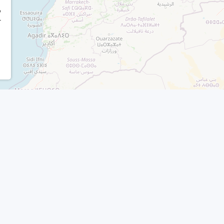
r
o
r
Productos
Otros enlac
Nuda propiedad
Ver directorio
Venta con alquiler garantizado
Publicar inmueble
doras
Rentas vitalicias y temporales
Acceder a mi cuent