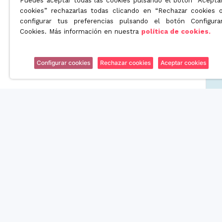
Puedes aceptar todas las cookies pulsando el botón “Acepta
cookies” rechazarlas todas clicando en “Rechazar cookies 
configurar tus preferencias pulsando el botón Configura
Cookies. Más información en nuestra
política de cookies.
Configurar cookies
Rechazar cookies
Aceptar cookies
Somos una empresa orientada a ofrecer soluciones innova
en el mundo de la licuación patrimonial de la tercera edad.