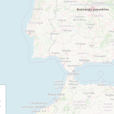
Buscando inmuebles
e
o