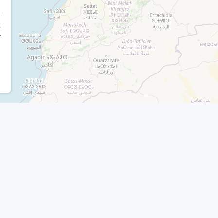
r
o
r
Productos
Otros enlac
Nuda propiedad
Ver directorio