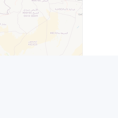
Leaflet
|
© OpenStreetMap contributors
es
Contacto
info@jubenial.com