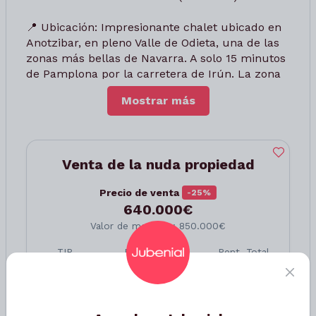
📍 Ubicación: Impresionante chalet ubicado en
Anotzibar, en pleno Valle de Odieta, una de las
zonas más bellas de Navarra. A solo 15 minutos
de Pamplona por la carretera de Irún. La zona
cuenta con parada de autobús con conexión
Mostrar más
directa a Irún (4 veces al día), y proximidad a
servicios como hípica, campo de golf (8 km),
centro de salud (Olagüe, 5 km) y autobús
escolar hacia Larraintzar o Villava. Un entorno
Venta de la nuda propiedad
natural, exclusivo y bien comunicado.
Precio de venta
-25%
El actual propietario, señor de 73 años,
640.000€
conservará el derecho de uso y disfrute por 10
Valor de mercado: 850.000€
años. Transcurrido ese periodo, deberá
abandonar el inmueble.
TIR
Rent. Anual
Rent. Total
4,03%
4,78%
47,84%
📌 A cargo del comprador:
✅ Impuesto de Bienes Inmuebles (IBI)
Hacer oferta
✅ Derramas extraordinarias