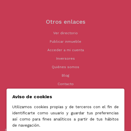
Otros enlaces
Ver directorio
Publicar inmueble
Acceder a mi cuenta
Inversores
Quiénes somos
Blog
Contacto
Aviso de cookies
Utilizamos cookies propias y de terceros con el fin de
Contacto
identificarte como usuario y guardar tus preferencias
así como para fines analíticos a partir de tus hábitos
info@jubenial.com
de navegación.
Parque empresarial La Finca Edificio 6B - Paseo Club Deportivo nº1 -