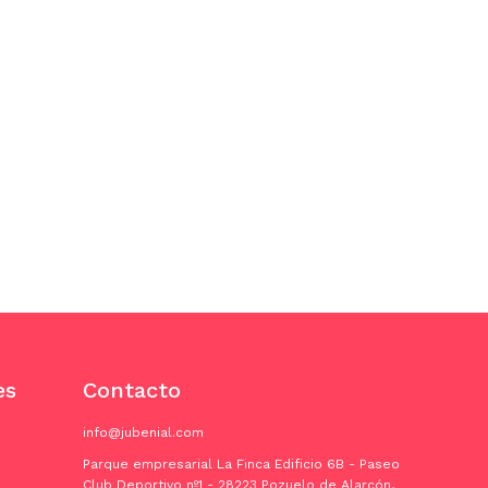
es
Contacto
info@jubenial.com
Parque empresarial La Finca Edificio 6B - Paseo
Club Deportivo nº1 - 28223 Pozuelo de Alarcón,