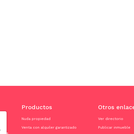
Productos
Otros enlac
Nuda propiedad
Ver directorio
Venta con alquiler garantizado
Publicar inmueble
e
doras