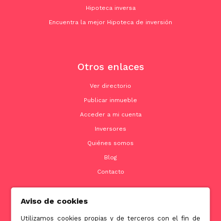
Hipoteca inversa
Encuentra la mejor Hipoteca de inversión
Otros enlaces
Ver directorio
Publicar inmueble
Acceder a mi cuenta
Inversores
Quiénes somos
Blog
Contacto
Aviso de cookies
Contacto
Utilizamos cookies propias y de terceros con el fin de