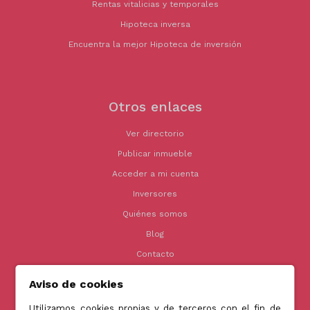
Rentas vitalicias y temporales
Hipoteca inversa
Encuentra la mejor Hipoteca de inversión
Otros enlaces
Ver directorio
Publicar inmueble
Acceder a mi cuenta
Inversores
Quiénes somos
Blog
Contacto
Aviso de cookies
Utilizamos cookies propias y de terceros con el fin de