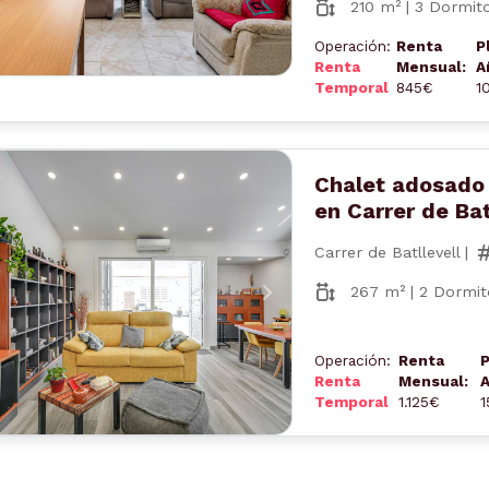
210 m² | 3 Dormito
Operación:
Renta
P
Renta
Mensual:
A
Temporal
845€
1
Chalet adosado 
en Carrer de Bat
Carrer de Batllevell |
267 m² | 2 Dormit
nterior
Siguiente
Operación:
Renta
P
Renta
Mensual:
A
Temporal
1.125€
1