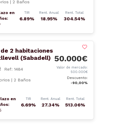
rios | 2 Baños
lazo en
TIR
Rent. Anual
Rent. Total
ños:
6.89%
18.95%
304.54%
0
de 2 habitaciones
50.000€
llevell (Sabadell)
Valor de mercado:
Ref: 1484
500.000€
Descuento:
orios | 2 Baños
-90,00%
lazo en
TIR
Rent. Anual
Rent. Total
ños:
6.69%
27.34%
513.06%
5