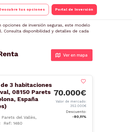
Descubre tus opciones
Portal de Inversión
 opciones de inversión seguras, este modelo
. Consulta disponibilidad y detalles de cada
Renta
Ver en mapa
de 3 habitaciones
70.000€
aval, 08150 Parets
elona, España
Valor de mercado:
ès)
352.000€
Descuento:
-80,11%
 Parets del Vallès,
Ref: 1480