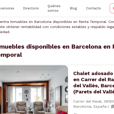
Quiénes
nversores
Directorio
Blog
Contacto
somos
entra inmuebles en Barcelona disponibles en Renta Temporal. Con
ite obtener rentabilidad con condiciones estables y respaldo legal
iedad.
muebles disponibles en Barcelona en 
emporal
Chalet adosado 
en Carrer del R
del Vallès, Barc
(Parets del Vall
nterior
Siguiente
Carrer del Raval, 08150
Barcelona, España |