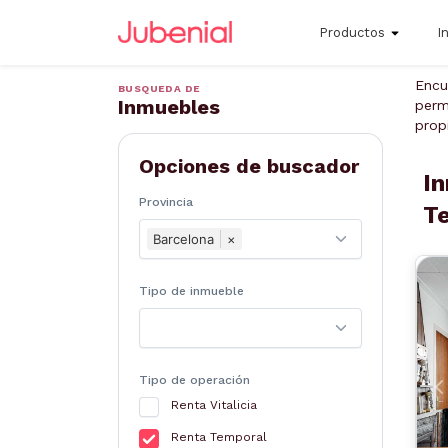
Productos
I
Encu
BUSQUEDA DE
Inmuebles
perm
prop
Opciones de buscador
In
Provincia
T
Barcelona
×
Tipo de inmueble
Tipo de operación
A
Renta Vitalicia
Renta Temporal