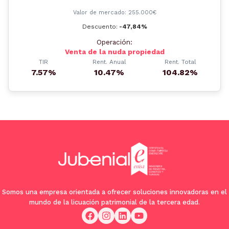
Valor de mercado: 255.000€
Descuento:
-47,84%
Operación:
Venta de la nuda propiedad
TIR
Rent. Anual
Rent. Total
7.57%
10.47%
104.82%
Somos una empresa orientada a ofrecer soluciones innovadoras en el
mundo de la licuación patrimonial de la tercera edad.