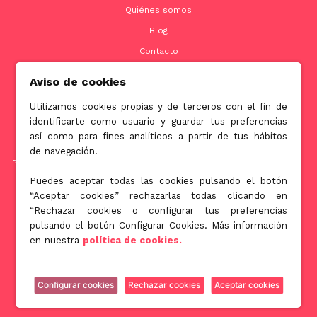
Quiénes somos
Blog
Contacto
Aviso de cookies
Utilizamos cookies propias y de terceros con el fin de
Contacto
identificarte como usuario y guardar tus preferencias
así como para fines analíticos a partir de tus hábitos
info@jubenial.com
de navegación.
Parque empresarial La Finca Edificio 6B - Paseo Club Deportivo nº1 -
28223 Pozuelo de Alarcón, Madrid
Puedes aceptar todas las cookies pulsando el botón
“Aceptar cookies” rechazarlas todas clicando en
“Rechazar cookies o configurar tus preferencias
pulsando el botón Configurar Cookies. Más información
Jubenial © All Rights Reserved 2026
en nuestra
política de cookies.
Gestionar Cookies
Política de Privacidad
Política de Cookies
Configurar cookies
Rechazar cookies
Aceptar cookies
Aviso Legal