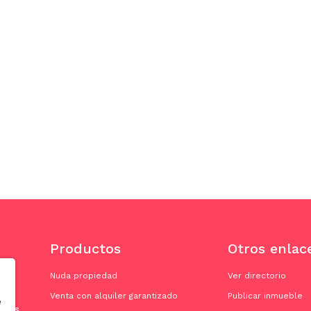
Productos
Otros enlac
Nuda propiedad
Ver directorio
Venta con alquiler garantizado
Publicar inmueble
e
doras