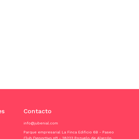
es
Contacto
info@jubenial.com
Parque empresarial La Finca Edificio 6B - Paseo
Club Deportivo nº1 - 28223 Pozuelo de Alarcón,