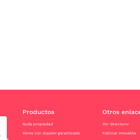
Productos
Otros enlac
Nuda propiedad
Ver directorio
Venta con alquiler garantizado
Publicar inmueble
e
doras