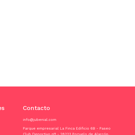
es
Contacto
info@jubenial.com
Parque empresarial La Finca Edificio 6B - Paseo
Club Deportivo nº1 - 28223 Pozuelo de Alarcón,