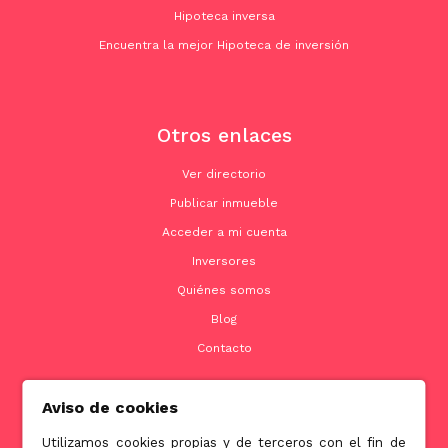
Hipoteca inversa
Encuentra la mejor Hipoteca de inversión
Otros enlaces
Ver directorio
Publicar inmueble
Acceder a mi cuenta
Inversores
Quiénes somos
Blog
Contacto
Aviso de cookies
Contacto
Utilizamos cookies propias y de terceros con el fin de