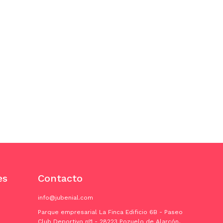
es
Contacto
info@jubenial.com
Parque empresarial La Finca Edificio 6B - Paseo
Club Deportivo nº1 - 28223 Pozuelo de Alarcón,