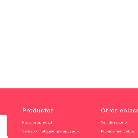
Productos
Otros enlac
Nuda propiedad
Ver directorio
Venta con alquiler garantizado
Publicar inmueble
e
doras