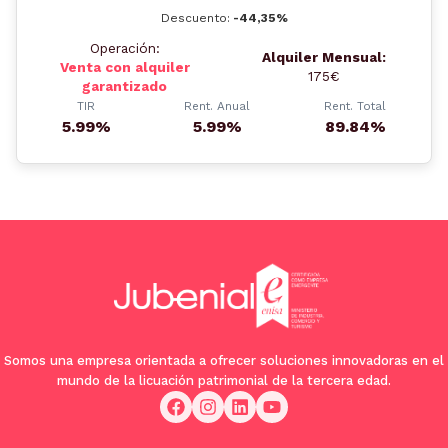
Descuento:
-44,35%
Operación:
Alquiler Mensual:
Venta con alquiler
175€
garantizado
TIR
Rent. Anual
Rent. Total
5.99%
5.99%
89.84%
Somos una empresa orientada a ofrecer soluciones innovadoras en el
mundo de la licuación patrimonial de la tercera edad.