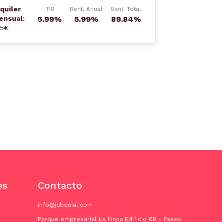
quiler
TIR
Rent. Anual
Rent. Total
ensual:
5.99%
5.99%
89.84%
75€
es
Contacto
info@jubenial.com
Parque empresarial La Finca Edificio 6B - Paseo