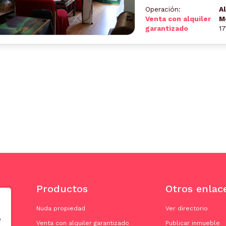
Operación:
Al
Venta con alquiler
M
garantizado
1
Productos
Otros enlac
Nuda propiedad
Ver directorio
e
Venta con alquiler garantizado
Publicar inmueble