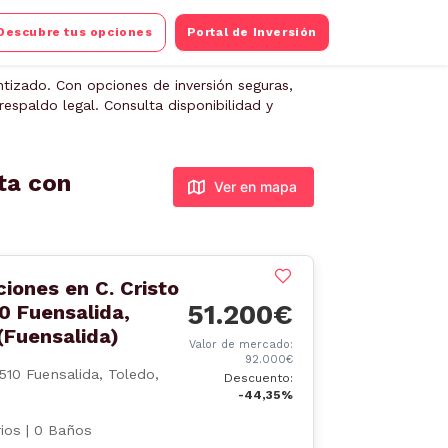
Descubre tus opciones
Portal de Inversión
ntizado. Con opciones de inversión seguras,
espaldo legal. Consulta disponibilidad y
ta con
Ver en mapa
ciones en C. Cristo
51.200€
0 Fuensalida,
(Fuensalida)
Valor de mercado:
92.000€
5510 Fuensalida, Toledo,
Descuento:
-44,35%
ios | 0 Baños