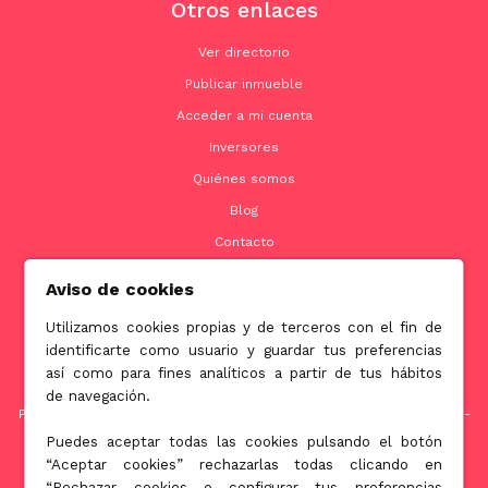
Otros enlaces
Ver directorio
Publicar inmueble
Acceder a mi cuenta
Inversores
Quiénes somos
Blog
Contacto
Aviso de cookies
Utilizamos cookies propias y de terceros con el fin de
Contacto
identificarte como usuario y guardar tus preferencias
así como para fines analíticos a partir de tus hábitos
info@jubenial.com
de navegación.
Parque empresarial La Finca Edificio 6B - Paseo Club Deportivo nº1 -
28223 Pozuelo de Alarcón, Madrid
Puedes aceptar todas las cookies pulsando el botón
“Aceptar cookies” rechazarlas todas clicando en
“Rechazar cookies o configurar tus preferencias