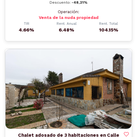
Descuento:
-48,21%
Operación:
Venta de la nuda propiedad
TIR
Rent. Anual
Rent. Total
4.66%
6.48%
104.15%
Anterior
Siguient
Chalet adosado de 3 habitaciones en Calle