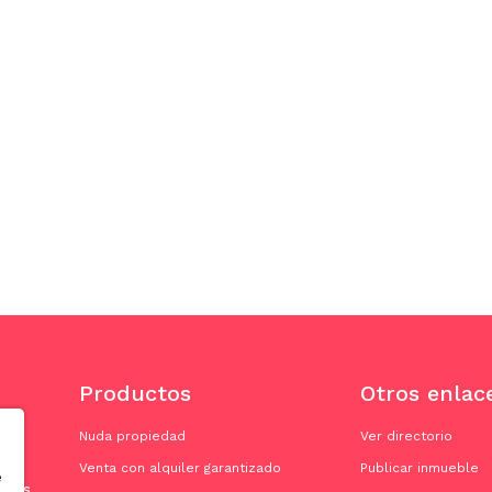
Productos
Otros enlac
Nuda propiedad
Ver directorio
Venta con alquiler garantizado
Publicar inmueble
e
doras