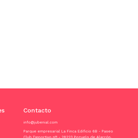
es
Contacto
info@jubenial.com
Parque empresarial La Finca Edificio 6B - Paseo
Club Deportivo nº1 - 28223 Pozuelo de Alarcón,