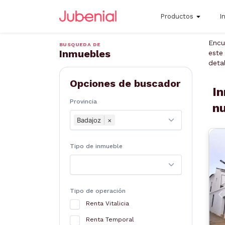
Productos
I
Encu
BUSQUEDA DE
Inmuebles
este
deta
Opciones de buscador
In
Provincia
n
Badajoz
×
Tipo de inmueble
Tipo de operación
A
Renta Vitalicia
Renta Temporal