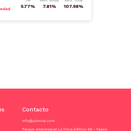
TIR
Rent. Anual
Rent. Total
5.77%
7.81%
107.98%
iedad
es
Contacto
info@jubenial.com
Parque empresarial La Finca Edificio 6B - Paseo