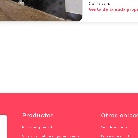
Operación:
Venta de la nuda prop
Productos
Otros enlac
Nuda propiedad
Ver directorio
e
Venta con alquiler garantizado
Publicar inmueble