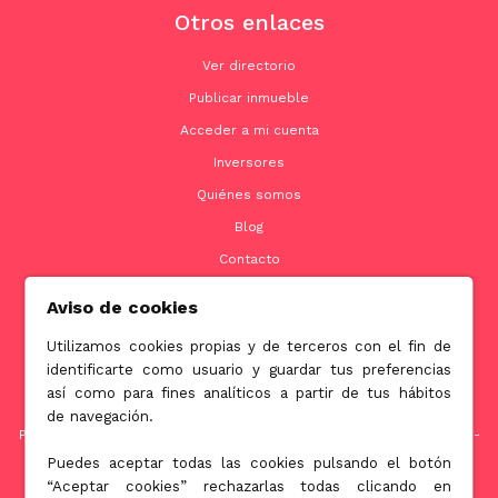
Otros enlaces
Ver directorio
Publicar inmueble
Acceder a mi cuenta
Inversores
Quiénes somos
Blog
Contacto
Aviso de cookies
Utilizamos cookies propias y de terceros con el fin de
Contacto
identificarte como usuario y guardar tus preferencias
así como para fines analíticos a partir de tus hábitos
info@jubenial.com
de navegación.
Parque empresarial La Finca Edificio 6B - Paseo Club Deportivo nº1 -
28223 Pozuelo de Alarcón, Madrid
Puedes aceptar todas las cookies pulsando el botón
“Aceptar cookies” rechazarlas todas clicando en