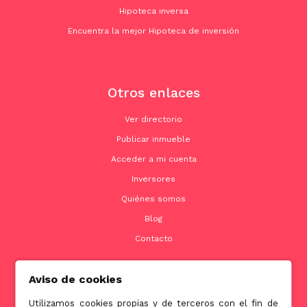
Hipoteca inversa
Encuentra la mejor Hipoteca de inversión
Otros enlaces
Ver directorio
Publicar inmueble
Acceder a mi cuenta
Inversores
Quiénes somos
Blog
Contacto
Aviso de cookies
Contacto
Utilizamos cookies propias y de terceros con el fin de