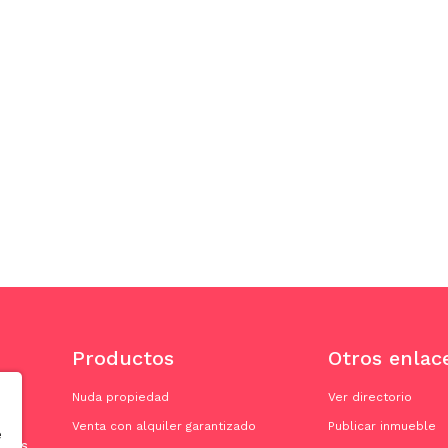
Productos
Otros enlac
Nuda propiedad
Ver directorio
Venta con alquiler garantizado
Publicar inmueble
e
doras