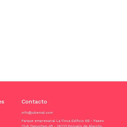
es
Contacto
info@jubenial.com
Parque empresarial La Finca Edificio 6B - Paseo
Club Deportivo nº1 - 28223 Pozuelo de Alarcón,