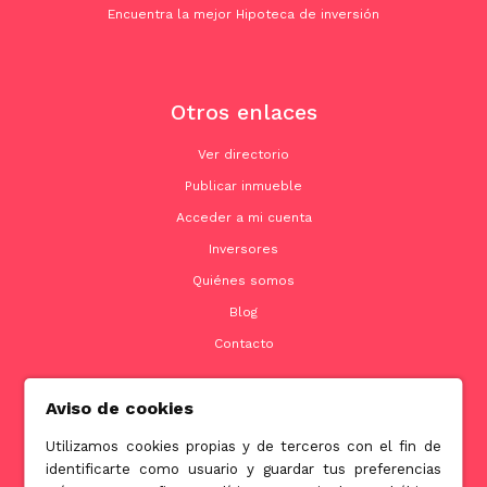
Encuentra la mejor Hipoteca de inversión
Otros enlaces
Ver directorio
Publicar inmueble
Acceder a mi cuenta
Inversores
Quiénes somos
Blog
Contacto
Aviso de cookies
Contacto
Utilizamos cookies propias y de terceros con el fin de
identificarte como usuario y guardar tus preferencias
info@jubenial.com