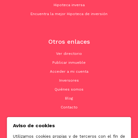
Hipoteca inversa
Encuentra la mejor Hipoteca de inversión
Otros enlaces
Ver directorio
Publicar inmueble
Acceder a mi cuenta
Inversores
Quiénes somos
Blog
Contacto
Aviso de cookies
Contacto
Utilizamos cookies propias y de terceros con el fin de