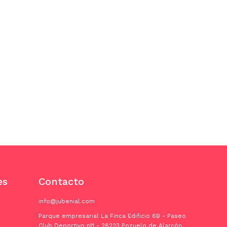
es
Contacto
info@jubenial.com
Parque empresarial La Finca Edificio 6B - Paseo
Club Deportivo nº1 - 28223 Pozuelo de Alarcón,