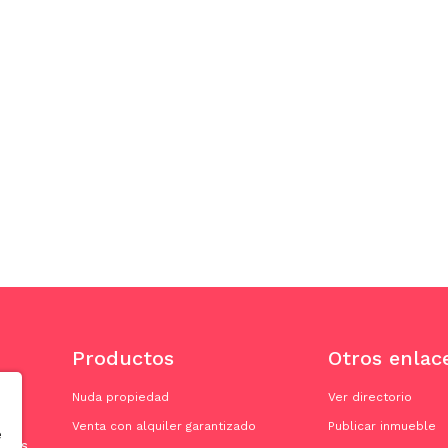
Productos
Otros enlac
Nuda propiedad
Ver directorio
Venta con alquiler garantizado
Publicar inmueble
e
doras