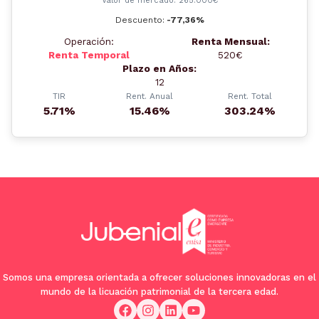
Valor de mercado: 265.000€
Descuento:
-77,36%
Operación:
Renta Mensual:
Renta Temporal
520€
Plazo en Años:
12
TIR
Rent. Anual
Rent. Total
5.71%
15.46%
303.24%
Somos una empresa orientada a ofrecer soluciones innovadoras en el
mundo de la licuación patrimonial de la tercera edad.