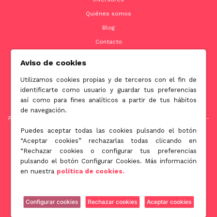
Quiénes somos
Blog
Contacto
Aviso de cookies
Utilizamos cookies propias y de terceros con el fin de
Contacto
identificarte como usuario y guardar tus preferencias
así como para fines analíticos a partir de tus hábitos
info@jubenial.com
de navegación.
Parque empresarial La Finca Edificio 6B - Paseo Club Deportivo nº1 -
28223 Pozuelo de Alarcón, Madrid
Puedes aceptar todas las cookies pulsando el botón
“Aceptar cookies” rechazarlas todas clicando en
“Rechazar cookies o configurar tus preferencias
pulsando el botón Configurar Cookies. Más información
Jubenial © All Rights Reserved 2026
en nuestra
política de cookies.
Gestionar Cookies
Política de Privacidad
Política de Cookies
Configurar cookies
Rechazar cookies
Aceptar cookies
Aviso Legal