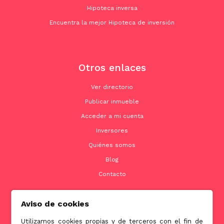
Hipoteca inversa
Encuentra la mejor Hipoteca de inversión
Otros enlaces
Ver directorio
Publicar inmueble
Acceder a mi cuenta
Inversores
Quiénes somos
Blog
Contacto
Aviso de cookies
Contacto
Utilizamos cookies propias y de terceros con el fin de