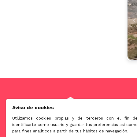
A
Aviso de cookies
Utilizamos cookies propias y de terceros con el fin d
identificarte como usuario y guardar tus preferencias así com
Somos una empresa orientada a ofrecer soluciones innova
para fines analíticos a partir de tus hábitos de navegación.
en el mundo de la licuación patrimonial de la tercera edad.