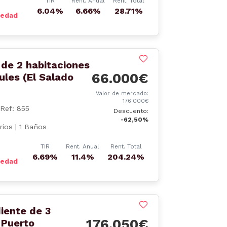
TIR
Rent. Anual
Rent. Total
6.04%
6.66%
28.71%
iedad
de 2 habitaciones
66.000€
les (El Salado
Valor de mercado:
176.000€
Ref: 855
Descuento:
-62,50%
rios | 1 Baños
TIR
Rent. Anual
Rent. Total
6.69%
11.4%
204.24%
iedad
iente de 3
176.050€
 Puerto