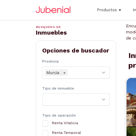
Productos
I
Encu
BUSQUEDA DE
Inmuebles
mode
de c
Opciones de buscador
In
Provincia
p
Murcia
×
Tipo de inmueble
Tipo de operación
A
Renta Vitalicia
Renta Temporal