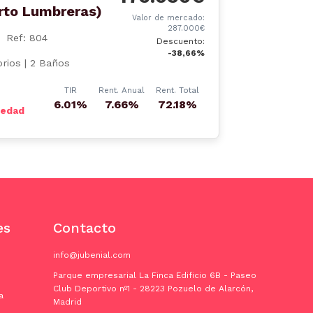
rto Lumbreras)
Valor de mercado:
287.000€
Ref: 804
Descuento:
-38,66%
rios | 2 Baños
TIR
Rent. Anual
Rent. Total
6.01%
7.66%
72.18%
iedad
es
Contacto
info@jubenial.com
Parque empresarial La Finca Edificio 6B - Paseo
Club Deportivo nº1 - 28223 Pozuelo de Alarcón,
a
Madrid