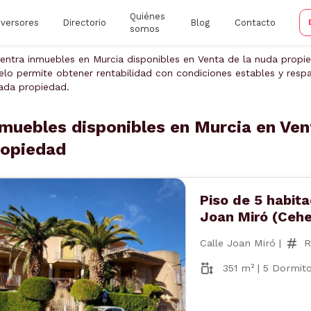
Quiénes
nversores
Directorio
Blog
Contacto
somos
entra inmuebles en Murcia disponibles en Venta de la nuda propie
lo permite obtener rentabilidad con condiciones estables y respal
ada propiedad.
muebles disponibles en Murcia en Ven
ropiedad
Piso de 5 habita
Joan Miró (Cehe
Calle Joan Miró |
R
351 m² | 5 Dormito
nterior
Siguiente