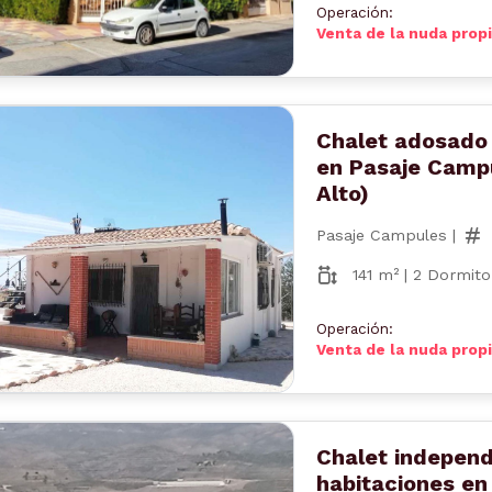
Operación:
Venta de la nuda prop
Chalet adosado 
en Pasaje Campu
Alto)
Pasaje Campules |
nterior
Siguiente
141 m² | 2 Dormito
Operación:
Venta de la nuda prop
Chalet independ
habitaciones en