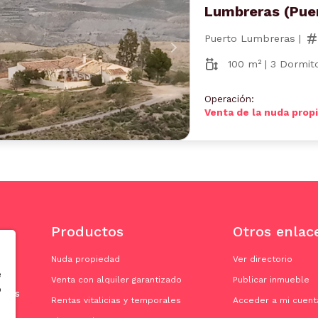
Lumbreras (Pue
Puerto Lumbreras |
nterior
Siguiente
100 m² | 3 Dormito
Operación:
Venta de la nuda prop
Productos
Otros enlac
Nuda propiedad
Ver directorio
e
Venta con alquiler garantizado
Publicar inmueble
o
doras
Rentas vitalicias y temporales
Acceder a mi cuent