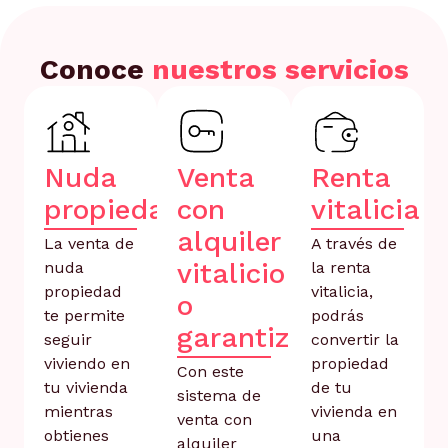
Conoce
nuestros servicios
Nuda
Venta
Renta
propiedad
con
vitalicia
alquiler
La venta de
A través de
vitalicio
nuda
la renta
propiedad
vitalicia,
o
te permite
podrás
garantizado
seguir
convertir la
viviendo en
propiedad
Con este
tu vivienda
de tu
sistema de
mientras
vivienda en
venta con
obtienes
una
alquiler