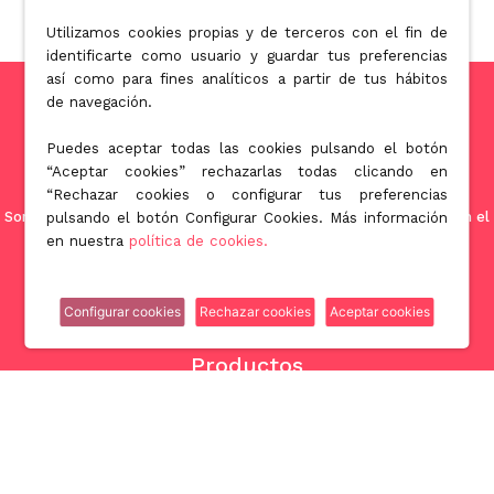
Utilizamos cookies propias y de terceros con el fin de
identificarte como usuario y guardar tus preferencias
así como para fines analíticos a partir de tus hábitos
de navegación.
Puedes aceptar todas las cookies pulsando el botón
“Aceptar cookies” rechazarlas todas clicando en
“Rechazar cookies o configurar tus preferencias
Somos una empresa orientada a ofrecer soluciones innovadoras en el
pulsando el botón Configurar Cookies. Más información
mundo de la licuación patrimonial de la tercera edad.
en nuestra
política de cookies.
Configurar cookies
Rechazar cookies
Aceptar cookies
Productos
Nuda propiedad
Venta con alquiler garantizado
Rentas vitalicias y temporales