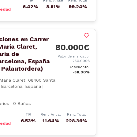
TIR
Rent. Anual
Rent. Total
6.42%
8.81%
99.24%
iedad
ciones en Carrer
80.000€
Maria Claret,
ria de
Valor de mercado:
arcelona, España
250.000€
Descuento:
 Palautordera)
-68,00%
Maria Claret, 08460 Santa
 Barcelona, España |
rios | 0 Baños
TIR
Rent. Anual
Rent. Total
6.53%
11.64%
228.36%
iedad