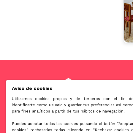
A
Aviso de cookies
Utilizamos cookies propias y de terceros con el fin d
identificarte como usuario y guardar tus preferencias así com
Somos una empresa orientada a ofrecer soluciones innova
para fines analíticos a partir de tus hábitos de navegación.
en el mundo de la licuación patrimonial de la tercera edad.
Puedes aceptar todas las cookies pulsando el botón “Acepta
cookies” rechazarlas todas clicando en “Rechazar cookies 