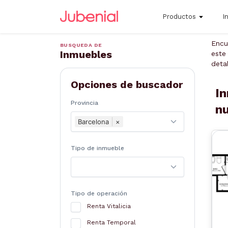
Productos
I
Encu
BUSQUEDA DE
Inmuebles
este
deta
Opciones de buscador
In
Provincia
n
Barcelona
×
Tipo de inmueble
Tipo de operación
A
Renta Vitalicia
Renta Temporal