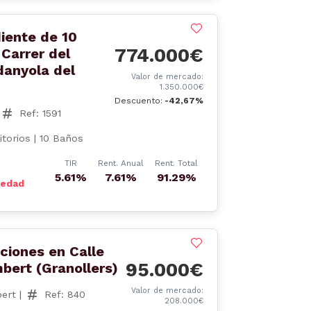
iente de 10
774.000€
 Carrer del
danyola del
Valor de mercado:
1.350.000€
Descuento:
-42,67%
Ref: 1591
itorios | 10 Baños
TIR
Rent. Anual
Rent. Total
5.61%
7.61%
91.29%
iedad
ciones en Calle
95.000€
bert (Granollers)
Valor de mercado:
bert |
Ref: 840
208.000€