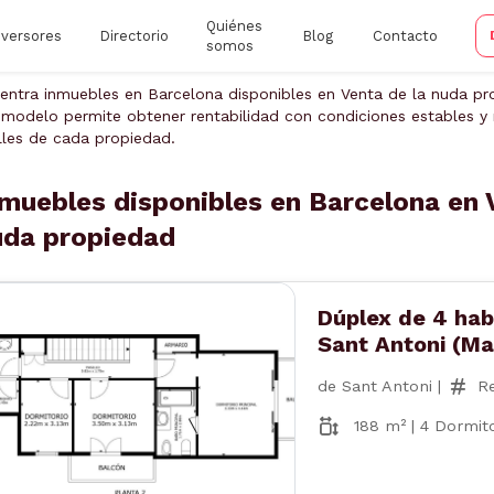
Quiénes
nversores
Directorio
Blog
Contacto
somos
entra inmuebles en Barcelona disponibles en Venta de la nuda pro
 modelo permite obtener rentabilidad con condiciones estables y r
lles de cada propiedad.
muebles disponibles en Barcelona en 
uda propiedad
Dúplex de 4 hab
Sant Antoni (Ma
de Sant Antoni |
Re
188 m² | 4 Dormito
nterior
Siguiente