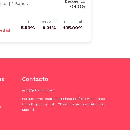
Descuento:
rios | 2 Baños
-54,33%
TIR
Rent. Anual
Rent. Total
5.56%
8.31%
135.09%
iedad
es
Contacto
info@jubenial.com
Parque empresarial La Finca Edificio 6B - Paseo
Club Deportivo nº1 - 28223 Pozuelo de Alarcón,
a
Madrid