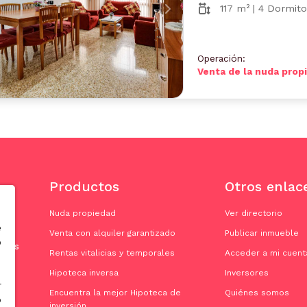
117 m² | 4 Dormito
nterior
Siguiente
Operación:
Venta de la nuda prop
Productos
Otros enlac
Nuda propiedad
Ver directorio
e
Venta con alquiler garantizado
Publicar inmueble
o
doras
Rentas vitalicias y temporales
Acceder a mi cuent
Hipoteca inversa
Inversores
r
Encuentra la mejor Hipoteca de
Quiénes somos
o
inversión