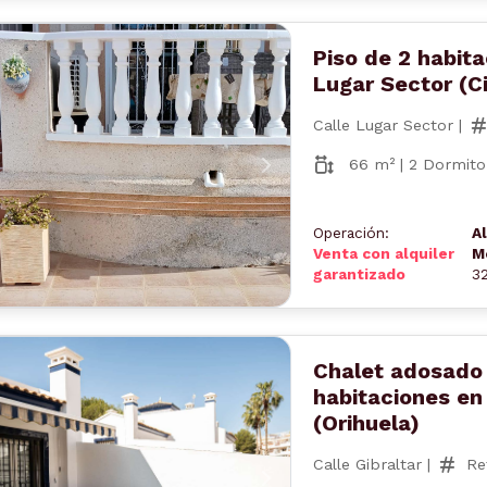
Piso de 2 habita
Lugar Sector (
Calle Lugar Sector |
66 m² | 2 Dormitor
nterior
Siguiente
Operación:
A
Venta con alquiler
M
garantizado
3
Chalet adosado
habitaciones en 
(Orihuela)
Calle Gibraltar |
Re
nterior
Siguiente