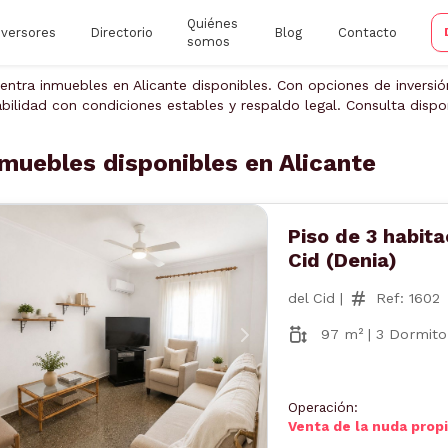
Quiénes
nversores
Directorio
Blog
Contacto
somos
entra inmuebles en Alicante disponibles. Con opciones de inversi
abilidad con condiciones estables y respaldo legal. Consulta dispo
muebles disponibles en Alicante
Piso de 3 habita
Cid (Denia)
del Cid |
Ref: 1602
97 m² | 3 Dormitor
nterior
Siguiente
Operación:
Venta de la nuda prop