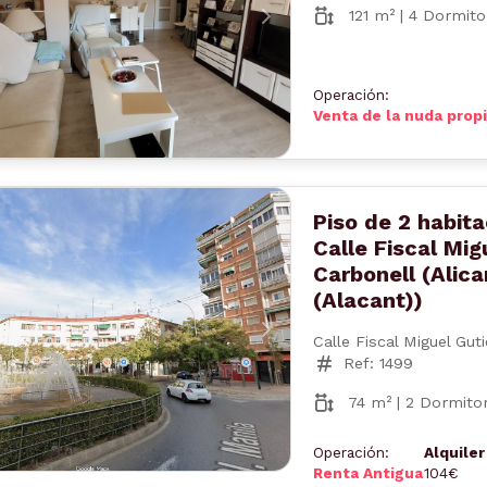
121 m² | 4 Dormito
nterior
Siguiente
Operación:
Venta de la nuda prop
Piso de 2 habit
Calle Fiscal Mig
Carbonell (Alica
(Alacant))
nterior
Siguiente
Calle Fiscal Miguel Gut
Ref: 1499
74 m² | 2 Dormitor
Operación:
Alquile
Renta Antigua
104€