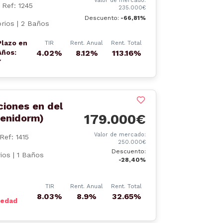
Valor de mercado:
Ref: 1245
235.000€
Descuento:
-66,81%
rios | 2 Baños
Plazo en
TIR
Rent. Anual
Rent. Total
Años:
4.02%
8.12%
113.16%
7
ciones en del
179.000€
Benidorm)
Valor de mercado:
Ref: 1415
250.000€
Descuento:
ios | 1 Baños
-28,40%
TIR
Rent. Anual
Rent. Total
8.03%
8.9%
32.65%
iedad