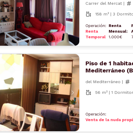
Carrer del Mercat |
nterior
Siguiente
158 m² | 3 Dormito
Operación:
Renta
Renta
Mensual:
Temporal
1.000€
Piso de 1 habita
Mediterráneo (
del Mediterráneo |
56 m² | 1 Dormitor
nterior
Siguiente
Operación:
Venta de la nuda prop