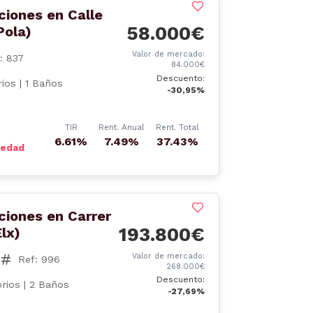
ciones en Calle
58.000€
Pola)
Valor de mercado:
: 837
84.000€
Descuento:
ios | 1 Baños
-30,95%
TIR
Rent. Anual
Rent. Total
6.61%
7.49%
37.43%
iedad
ciones en Carrer
193.800€
lx)
Valor de mercado:
Ref: 996
268.000€
Descuento:
rios | 2 Baños
-27,69%