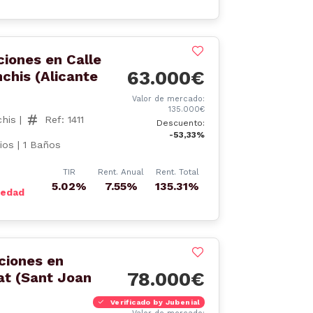
ciones en Calle
63.000€
chis (Alicante
Valor de mercado:
135.000€
chis |
Ref: 1411
Descuento:
-53,33%
ios | 1 Baños
TIR
Rent. Anual
Rent. Total
5.02%
7.55%
135.31%
iedad
aciones en
78.000€
at (Sant Joan
Verificado by Jubenial