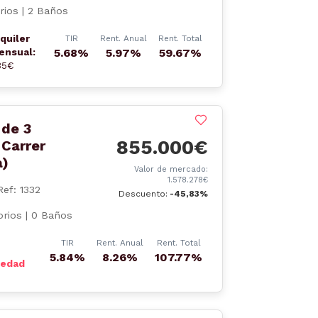
rios | 2 Baños
quiler
TIR
Rent. Anual
Rent. Total
ensual:
5.68%
5.97%
59.67%
35€
 de 3
855.000€
 Carrer
a)
Valor de mercado:
1.578.278€
Ref: 1332
Descuento:
-45,83%
rios | 0 Baños
TIR
Rent. Anual
Rent. Total
5.84%
8.26%
107.77%
iedad