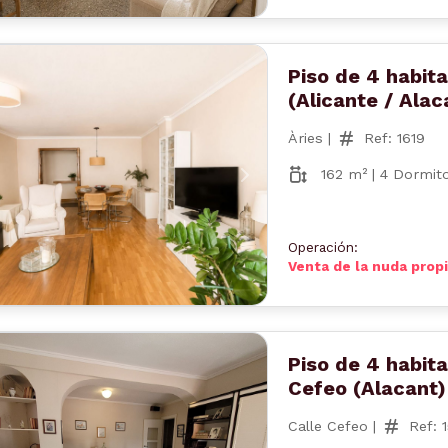
Piso de 4 habita
(Alicante / Alac
Àries |
Ref: 1619
162 m² | 4 Dormito
nterior
Siguiente
Operación:
Venta de la nuda prop
Piso de 4 habita
Cefeo (Alacant)
Calle Cefeo |
Ref: 