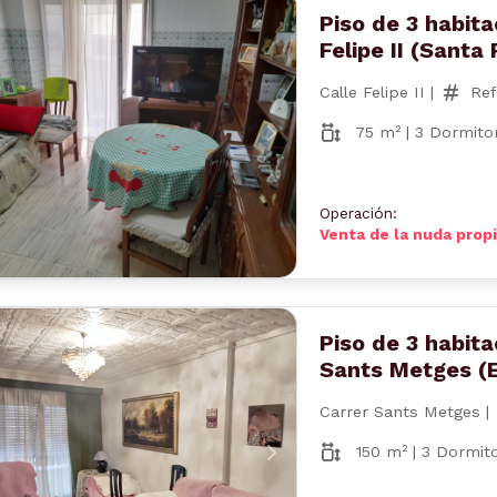
Piso de 3 habita
Felipe II (Santa 
Calle Felipe II |
Ref
75 m² | 3 Dormitor
nterior
Siguiente
Operación:
Venta de la nuda prop
Piso de 3 habita
Sants Metges (E
Carrer Sants Metges |
150 m² | 3 Dormito
nterior
Siguiente