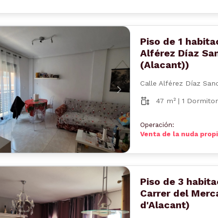
Piso de 1 habita
Alférez Díaz San
(Alacant))
Calle Alférez Díaz San
nterior
Siguiente
47 m² | 1 Dormitor
Operación:
Venta de la nuda prop
Piso de 3 habit
Carrer del Merc
d'Alacant)