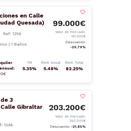
ciones en Calle
99.000€
Ciudad Quesada)
Valor de mercado:
Ref: 1256
141.000€
Descuento:
ios | 1 Baños
-29,79%
lquiler
TIR
Rent. Anual
Rent. Total
ensual:
5.35%
5.48%
82.25%
20€
 de 3
203.200€
Calle Gibraltar
Valor de mercado:
260.000€
f: 1348
Descuento:
-21,85%