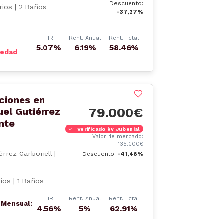
Descuento:
rios | 2 Baños
-37,27%
TIR
Rent. Anual
Rent. Total
5.07%
6.19%
58.46%
iedad
aciones en
79.000€
uel Gutiérrez
nte
Verificado by Jubenial
Valor de mercado:
135.000€
iérrez Carbonell |
Descuento:
-41,48%
ios | 1 Baños
TIR
Rent. Anual
Rent. Total
r Mensual:
4.56%
5%
62.91%