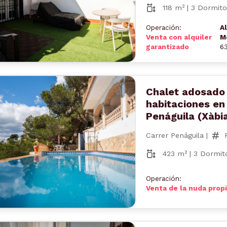
118 m² | 3 Dormito
Operación:
Al
Venta con alquiler
M
garantizado
6
Chalet adosado
habitaciones en
Penáguila (Xàbi
Carrer Penáguila |
nterior
Siguiente
423 m² | 3 Dormito
Operación:
Venta de la nuda prop