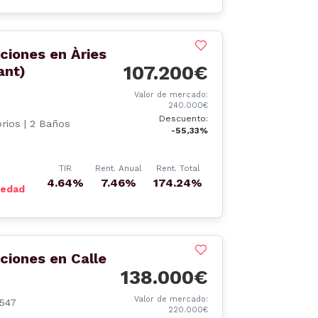
ciones en Àries
107.200€
ant)
Valor de mercado:
240.000€
Descuento:
rios | 2 Baños
-55,33%
TIR
Rent. Anual
Rent. Total
4.64%
7.46%
174.24%
iedad
ciones en Calle
138.000€
Valor de mercado:
1547
220.000€