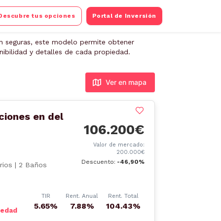
Descubre tus opciones
Portal de Inversión
ón seguras, este modelo permite obtener
nibilidad y detalles de cada propiedad.
Ver en mapa
ciones en del
106.200€
Valor de mercado:
200.000€
Descuento:
-46,90%
ios | 2 Baños
TIR
Rent. Anual
Rent. Total
5.65%
7.88%
104.43%
iedad