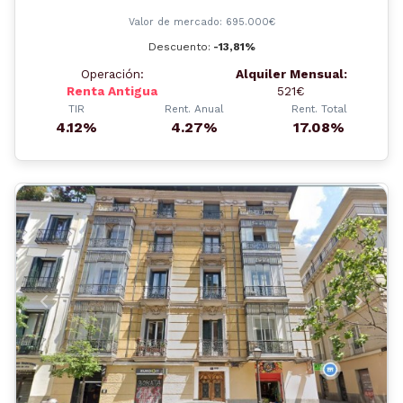
Valor de mercado: 695.000€
Descuento:
-13,81%
Operación:
Alquiler Mensual:
Renta Antigua
521€
TIR
Rent. Anual
Rent. Total
4.12%
4.27%
17.08%
Anterior
Siguient