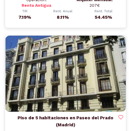
Renta Antigua
207€
TIR
Rent. Anual
Rent. Total
7.19%
8.11%
54.45%
Anterior
Siguient
Piso de 5 habitaciones en Paseo del Prado
(Madrid)