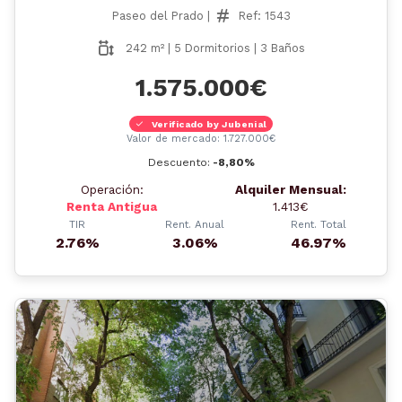
Paseo del Prado |
Ref: 1543
242 m² | 5 Dormitorios | 3 Baños
1.575.000€
Verificado by Jubenial
Valor de mercado: 1.727.000€
Descuento:
-8,80%
Operación:
Alquiler Mensual:
Renta Antigua
1.413€
TIR
Rent. Anual
Rent. Total
2.76%
3.06%
46.97%