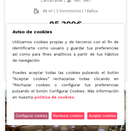
Cantarranas |
Ref: 1461
86 m² | 3 Dormitorios | 1 Baños
95.300€
Aviso de cookies
Valor de mercado: 210.000€
Utilizamos cookies propias y de terceros con el fin de
Descuento:
-54,62%
identificarte como usuario y guardar tus preferencias
Operación:
así como para fines analíticos a partir de tus hábitos
Venta de la nuda propiedad
de navegación.
TIR
Rent. Anual
Rent. Total
5.89%
9.4%
164.73%
Puedes aceptar todas las cookies pulsando el botón
“Aceptar cookies” rechazarlas todas clicando en
“Rechazar cookies o configurar tus preferencias
pulsando el botón Configurar Cookies. Más información
en nuestra
política de cookies.
Configurar cookies
Rechazar cookies
Aceptar cookies
Anterior
Siguient