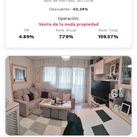
Valor de mercado: 360.000€
Descuento:
-50,28%
Operación:
Venta de la nuda propiedad
TIR
Rent. Anual
Rent. Total
4.89%
7.79%
159.57%
Anterior
Siguient