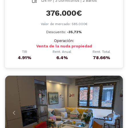
124 m² | 3 Dormitorios | 2 Baños
376.000€
Valor de mercado: 585.000€
Descuento:
-35,73%
Operación:
Venta de la nuda propiedad
TIR
Rent. Anual
Rent. Total
4.91%
6.4%
78.66%
Anterior
Siguient