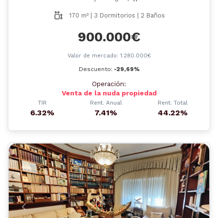
170 m² | 3 Dormitorios | 2 Baños
900.000€
Valor de mercado: 1.280.000€
Descuento:
-29,69%
Operación:
Venta de la nuda propiedad
TIR
Rent. Anual
Rent. Total
6.32%
7.41%
44.22%
Anterior
Siguient