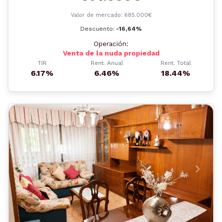
Valor de mercado: 685.000€
Descuento:
-16,64%
Operación:
Venta de la nuda propiedad
TIR
Rent. Anual
Rent. Total
6.17%
6.46%
18.44%
Anterior
Siguient