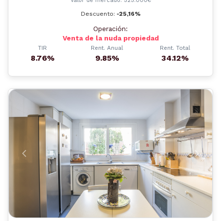
Valor de mercado: 525.000€
Descuento:
-25,16%
Operación:
Venta de la nuda propiedad
TIR
Rent. Anual
Rent. Total
8.76%
9.85%
34.12%
Anterior
Siguient