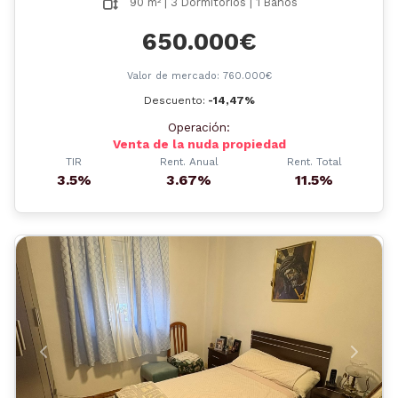
90 m² | 3 Dormitorios | 1 Baños
650.000€
Valor de mercado: 760.000€
Descuento:
-14,47%
Operación:
Venta de la nuda propiedad
TIR
Rent. Anual
Rent. Total
3.5%
3.67%
11.5%
Anterior
Siguient