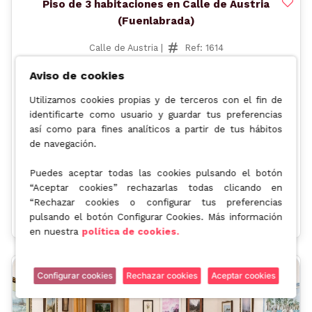
Piso de 3 habitaciones en Calle de Austria
(Fuenlabrada)
Calle de Austria |
Ref: 1614
84 m² | 3 Dormitorios | 2 Baños
Aviso de cookies
160.000€
Utilizamos cookies propias y de terceros con el fin de
identificarte como usuario y guardar tus preferencias
así como para fines analíticos a partir de tus hábitos
Valor de mercado: 268.000€
de navegación.
Descuento:
-40,30%
Operación:
Puedes aceptar todas las cookies pulsando el botón
Venta de la nuda propiedad
“Aceptar cookies” rechazarlas todas clicando en
TIR
Rent. Anual
Rent. Total
“Rechazar cookies o configurar tus preferencias
3.94%
5.51%
103.4%
pulsando el botón Configurar Cookies. Más información
en nuestra
política de cookies.
Configurar cookies
Rechazar cookies
Aceptar cookies