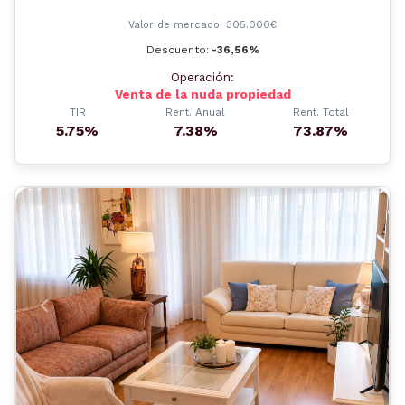
Valor de mercado: 305.000€
Descuento:
-36,56%
Operación:
Venta de la nuda propiedad
TIR
Rent. Anual
Rent. Total
5.75%
7.38%
73.87%
Anterior
Siguient