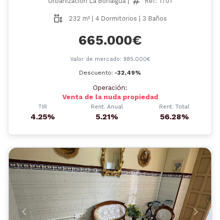
Urbanización La Bonaigua |
Ref: 1701
232 m² | 4 Dormitorios | 3 Baños
665.000€
Valor de mercado: 985.000€
Descuento:
-32,49%
Operación:
Venta de la nuda propiedad
TIR
Rent. Anual
Rent. Total
4.25%
5.21%
56.28%
Anterior
Siguient