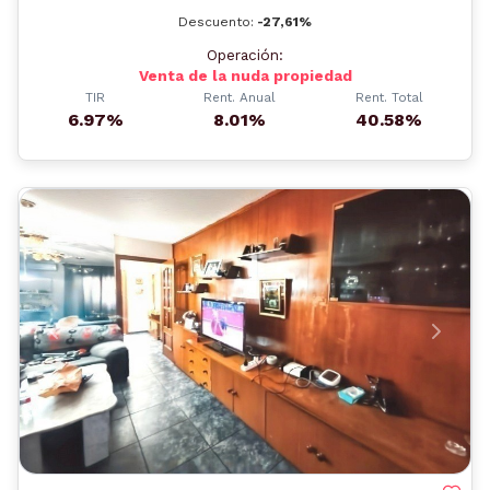
Descuento:
-27,61%
Operación:
Venta de la nuda propiedad
TIR
Rent. Anual
Rent. Total
6.97%
8.01%
40.58%
Anterior
Siguient